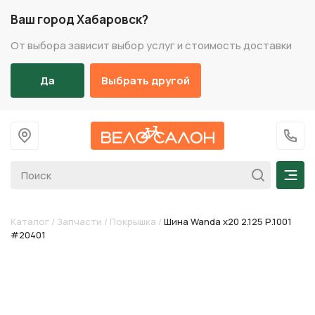
Ваш город Хабаровск?
От выбора зависит выбор услуг и стоимость доставки
Да
Выбрать другой
На главную
+7 (
Мен
Каталог
/
Запчасти
/
Покрышка
/
Шина Wanda х20 2.125 Р.1001
#20401