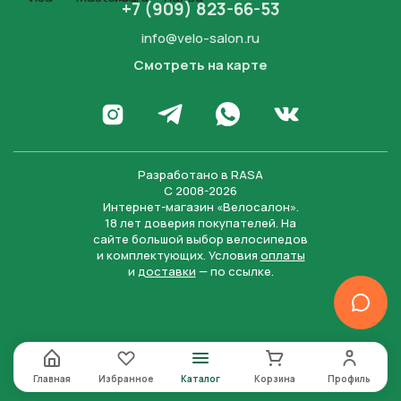
+7 (909) 823-66-53
info@velo-salon.ru
Смотреть на карте
Закрыть
Написать в WhatsApp
Перейти в Инстаграм
Написать в Телеграм
Перейти во Вконта
Разработано в
RASA
С 2008-2026
Интернет-магазин «Велосалон».
18 лет доверия покупателей. На
сайте большой выбор велосипедов
и комплектующих. Условия
оплаты
и
доставки
— по ссылке.
Отправить
Нажимая на кнопку “Отправить заявку”, вы даете
согласие на обработку персональных данных и
соглашаетесь с политикой конфиденциальности
Главная
Избранное
Каталог
Корзина
Профиль