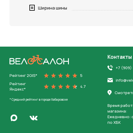
Нажимая 
Ширина шины
персона
Контакты
На главную
+7 (909)
Рейтинг 2GIS*
5
info@vel
Рейтинг
4.7
Яндекс*
Смотреть
* Средний рейтинг в городе Хабаровске
Время работ
магазина:
Написать в Max
Ежедневно: c
Перейти во Вконтакте
по ХБК