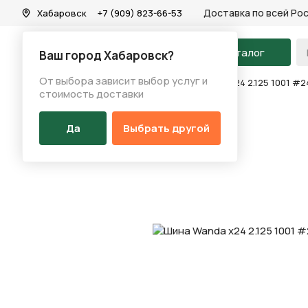
Доставка по всей Ро
Хабаровск
+7 (909) 823-66-53
На главную
Каталог
Ваш город Хабаровск?
От выбора зависит выбор услуг и
Каталог
/
Запчасти
/
Покрышка
/
Шина Wanda х24 2.125 1001 #
стоимость доставки
Да
Выбрать другой