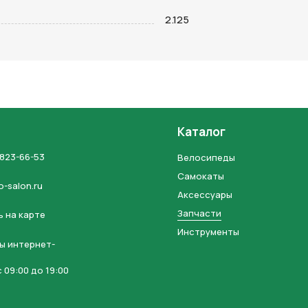
на кнопку “Отправить заявку”, вы даете
согласие на обработку
2.125
льных данных и соглашаетесь с политикой конфиденциальности
Каталог
 823-66-53
Велосипеды
Самокаты
o-salon.ru
Аксессуары
Запчасти
 на карте
Инструменты
ы интернет-
 09:00 до 19:00