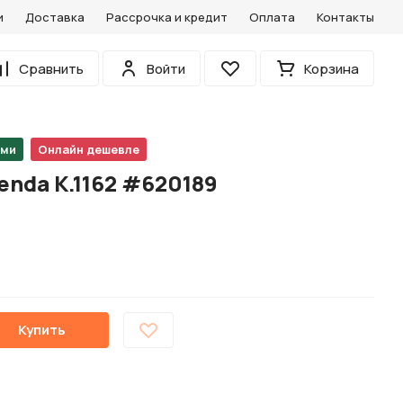
и
Доставка
Рассрочка и кредит
Оплата
Контакты
0
Сравнить
Войти
Корзина
Избранное
ами
Онлайн дешевле
enda K.1162 #620189
Купить