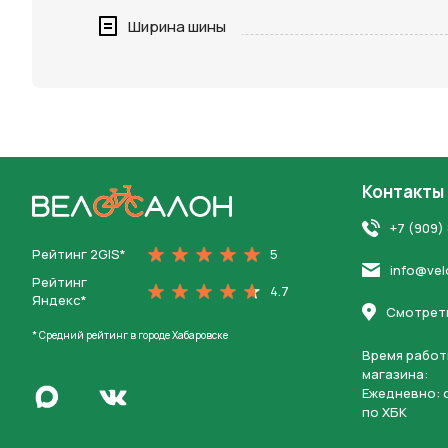
Нажимая 
Ширина шины
персона
Контакты
На главную
+7 (909)
Рейтинг 2GIS*
5
info@vel
Рейтинг
4.7
Яндекс*
Смотреть
* Средний рейтинг в городе Хабаровске
Время работ
магазина:
Написать в Max
Ежедневно: c
Перейти во Вконтакте
по ХБК