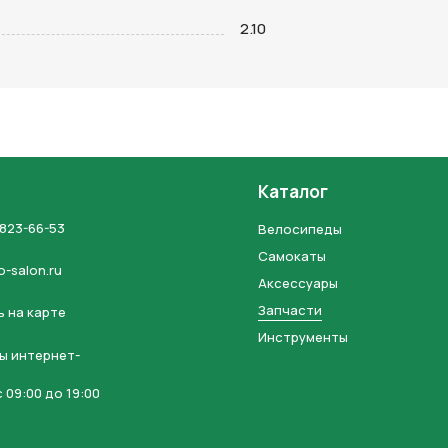
на кнопку “Отправить заявку”, вы даете
согласие на обработку
2.10
льных данных и соглашаетесь с политикой конфиденциальности
Каталог
 823-66-53
Велосипеды
Самокаты
o-salon.ru
Аксессуары
Запчасти
 на карте
Инструменты
ы интернет-
 09:00 до 19:00