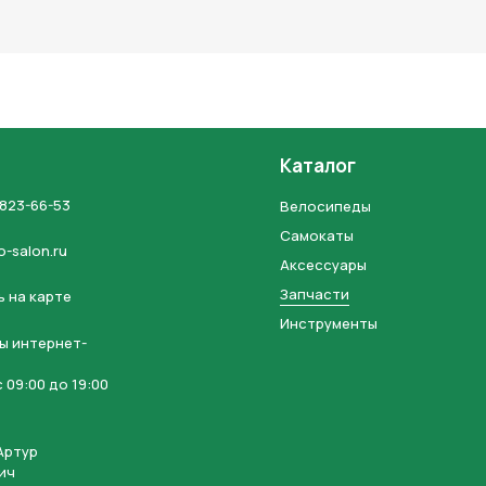
льных данных и соглашаетесь с политикой конфиденциальности
Каталог
 823-66-53
Велосипеды
Самокаты
o-salon.ru
Аксессуары
Запчасти
 на карте
Инструменты
ы интернет-
 09:00 до 19:00
Артур
ич