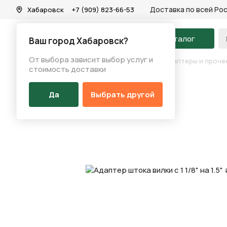
Доставка по всей Ро
Хабаровск
+7 (909) 823-66-53
На главную
Каталог
Ваш город Хабаровск?
От выбора зависит выбор услуг и
Каталог
/
Запчасти
/
Рулевое управление
/
Адаптеры и проче
стоимость доставки
Да
Выбрать другой