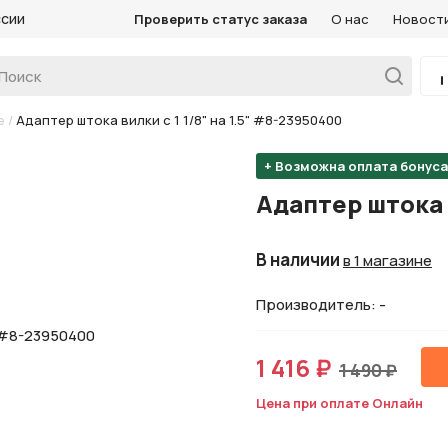
ссии
Проверить статус заказа
О нас
Новост
е
/
Адаптер штока вилки с 1 1/8" на 1.5" #8-23950400
+ Возможна оплата бонус
Адаптер штока в
В наличии
в 1 магазине
Производитель: -
1 416 ₽
1 490 ₽
Цена при оплате Онлайн