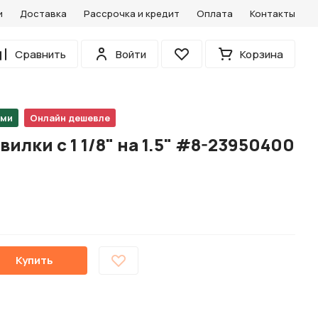
и
Доставка
Рассрочка и кредит
Оплата
Контакты
0
Сравнить
Войти
Корзина
Избранное
ами
Онлайн дешевле
илки с 1 1/8" на 1.5" #8-23950400
Купить