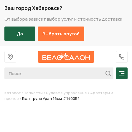
Ваш город Хабаровск?
От выбора зависит выбор услуг и стоимость доставки
Да
Выбрать другой
На главную
+7 (
Мен
Каталог
/
Запчасти
/
Рулевое управление
/
Адаптеры и
прочее
/
Болт руля Урал 16см #140054