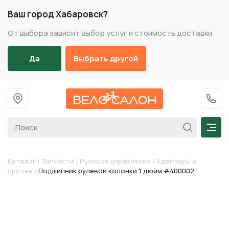
Ваш город Хабаровск?
От выбора зависит выбор услуг и стоимость доставки
Да
Выбрать другой
На главную
+7 (
Мен
Каталог
/
Запчасти
/
Рулевое управление
/
Адаптеры и
прочее
/
Подшипник рулевой колонки 1 дюйм #400002