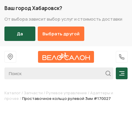
Ваш город Хабаровск?
От выбора зависит выбор услуг и стоимость доставки
Да
Выбрать другой
На главную
+7 (
Мен
Каталог
/
Запчасти
/
Рулевое управление
/
Адаптеры и
прочее
/
Проставочное кольцо рулевой 3мм #170027