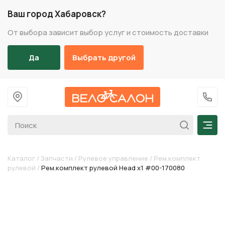
Ваш город Хабаровск?
От выбора зависит выбор услуг и стоимость доставки
Да
Выбрать другой
На главную
+7 (
Мен
Каталог
/
Запчасти
/
Рулевое управление
/
Рем.комплект
рулевой
/
Рем.комплект рулевой Head x1 #00-170080