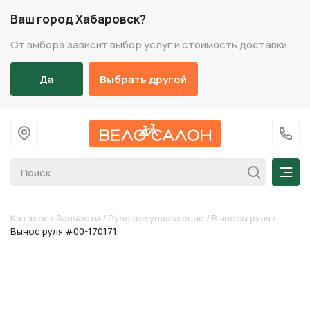
Ваш город Хабаровск?
От выбора зависит выбор услуг и стоимость доставки
Да
Выбрать другой
На главную
+7 (
Мен
Каталог
/
Запчасти
/
Рулевое управление
/
Выносы руля
/
Вынос руля #00-170171