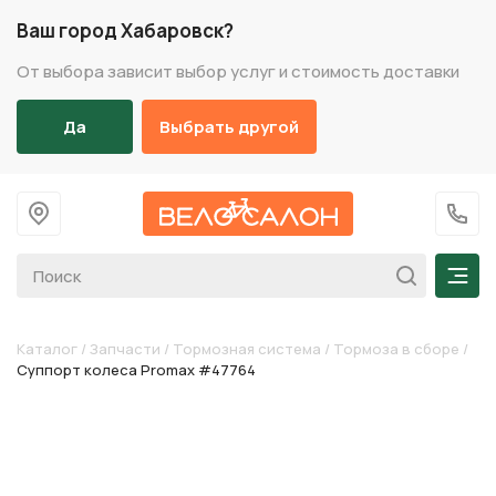
Ваш город Хабаровск?
От выбора зависит выбор услуг и стоимость доставки
Да
Выбрать другой
На главную
+7 (
Мен
Каталог
/
Запчасти
/
Тормозная система
/
Тормоза в сборе
/
Суппорт колеса Promax #47764