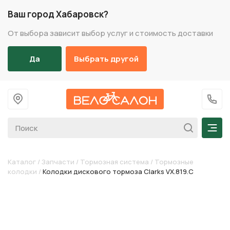
Ваш город Хабаровск?
От выбора зависит выбор услуг и стоимость доставки
Да
Выбрать другой
На главную
+7 (
Мен
Каталог
/
Запчасти
/
Тормозная система
/
Тормозные
колодки
/
Колодки дискового тормоза Clarks VX.819.C