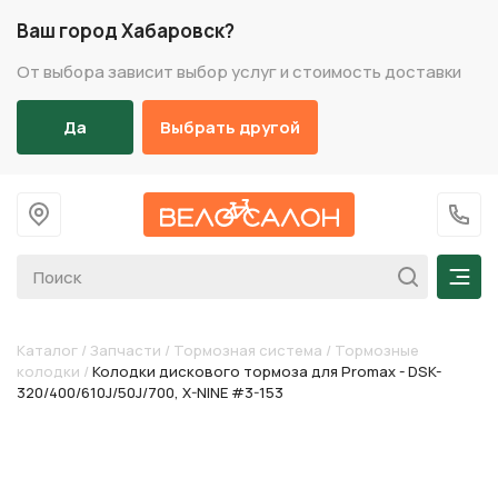
Ваш город Хабаровск?
От выбора зависит выбор услуг и стоимость доставки
Да
Выбрать другой
На главную
+7 (
Мен
Каталог
/
Запчасти
/
Тормозная система
/
Тормозные
колодки
/
Колодки дискового тормоза для Promax - DSK-
320/400/610J/50J/700, X-NINE #3-153