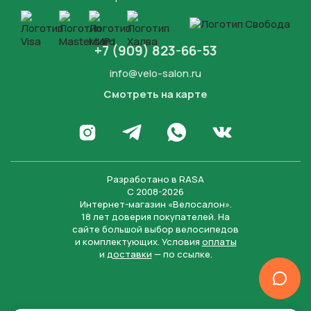
+7 (909) 823-66-53
info@velo-salon.ru
Смотреть на карте
Закрыть
Написать в WhatsApp
Перейти в Инстаграм
Написать в Телеграм
Перейти во Вконта
Разработано в
RASA
С 2008-2026
Интернет-магазин «Велосалон».
18 лет доверия покупателей. На
сайте большой выбор велосипедов
и комплектующих. Условия
оплаты
и
доставки
— по ссылке.
Отправить
Нажимая на кнопку “Отправить заявку”, вы даете