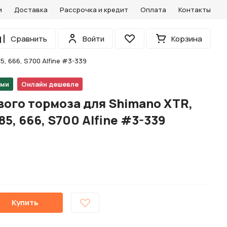
и
Доставка
Рассрочка и кредит
Оплата
Контакты
0
Сравнить
Войти
Корзина
Избранное
, 666, S700 Alfine #3-339
ами
Онлайн дешевле
ого тормоза для Shimano XTR,
785, 666, S700 Alfine #3-339
Купить