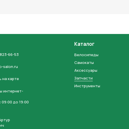
льных данных и соглашаетесь с политикой конфиденциальности
Каталог
 823-66-53
Велосипеды
Самокаты
o-salon.ru
Аксессуары
Запчасти
 на карте
Инструменты
ы интернет-
 09:00 до 19:00
Артур
ич