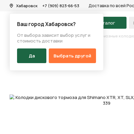
Доставка по всей Ро
Хабаровск
+7 (909) 823-66-53
На главную
Каталог
Ваш город Хабаровск?
От выбора зависит выбор услуг и
Каталог
/
Запчасти
/
Тормозная система
/
Тормозные колодк
стоимость доставки
Да
Выбрать другой