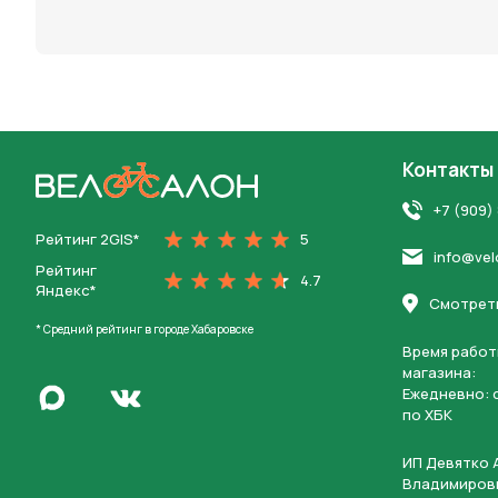
персона
Контакты
На главную
+7 (909)
Рейтинг 2GIS*
5
info@vel
Рейтинг
4.7
Яндекс*
Смотреть
* Средний рейтинг в городе Хабаровске
Время работ
магазина:
Написать в Max
Ежедневно: c
Перейти во Вконтакте
по ХБК
ИП Девятко 
Владимиров