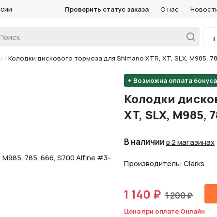
ссии
Проверить статус заказа
О нас
Новост
и
/
Колодки дискового тормоза для Shimano XTR, XT, SLX, M985, 785
+ Возможна оплата бонус
Колодки дисков
XT, SLX, M985, 
В наличии
в 2 магазинах
Производитель: Clarks
1 140 ₽
1 200 ₽
Цена при оплате Онлайн