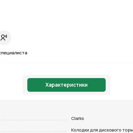
специалиста
Характеристики
Отправить
Clarks
Колодки для дискового тор
на кнопку “Отправить заявку”, вы даете
согласие на обработку