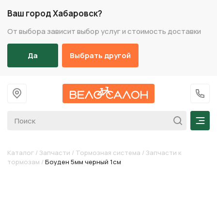
Ваш город Хабаровск?
От выбора зависит выбор услуг и стоимость доставки
Да
Выбрать другой
На главную
+7 (
Мен
Каталог
/
Запчасти
/
Тормозная система
/
Запчасти к
тормозам
/
Боуден 5мм черный 1см