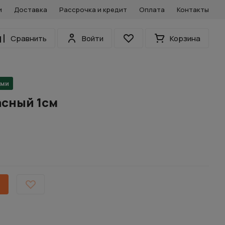
и
Доставка
Рассрочка и кредит
Оплата
Контакты
0
Сравнить
Войти
Корзина
Избранное
ами
асный 1см