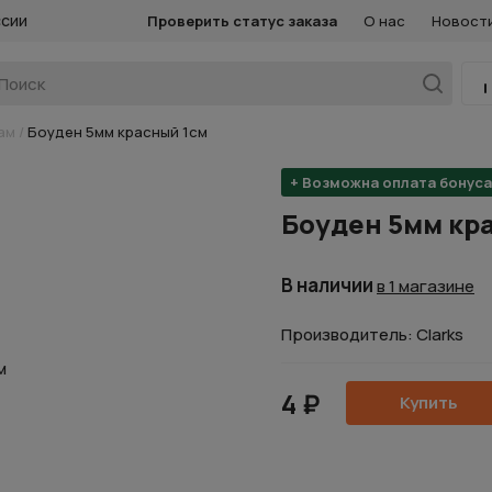
ссии
Проверить статус заказа
О нас
Новост
ам
/
Боуден 5мм красный 1см
+ Возможна оплата бонус
Боуден 5мм кр
В наличии
в 1 магазине
Производитель: Clarks
4 ₽
Купить