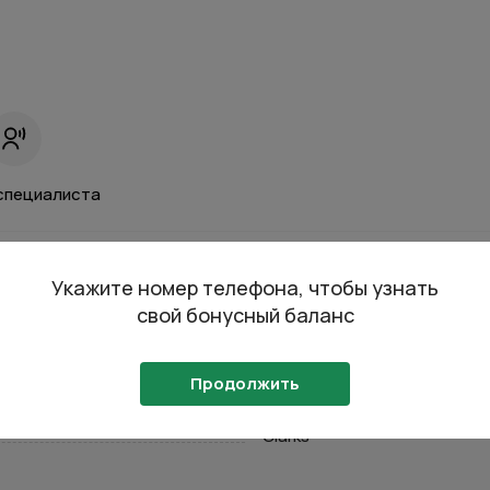
специалиста
Укажите номер телефона, чтобы узнать
Характеристики
свой бонусный баланс
Продолжить
Отправить
Clarks
на кнопку “Отправить заявку”, вы даете
согласие на обработку
льных данных и соглашаетесь с политикой конфиденциальности