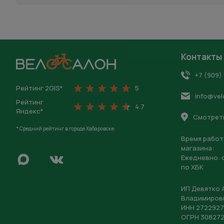
Контакты
На главную
+7 (909)
Рейтинг 2GIS*
5
info@vel
Рейтинг
4.7
Яндекс*
Смотреть
* Средний рейтинг в городе Хабаровске
Время работ
магазина:
Написать в Max
Ежедневно: c
Перейти во Вконтакте
по ХБК
ИП Девятко 
Владимиров
ИНН 2722927
ОГРН 308272