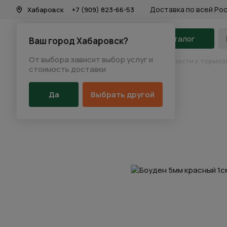
Доставка по всей Ро
Хабаровск
+7 (909) 823-66-53
На главную
Каталог
Ваш город Хабаровск?
От выбора зависит выбор услуг и
Каталог
/
Запчасти
/
Тормозная система
/
Запчасти к тормоз
стоимость доставки
Да
Выбрать другой