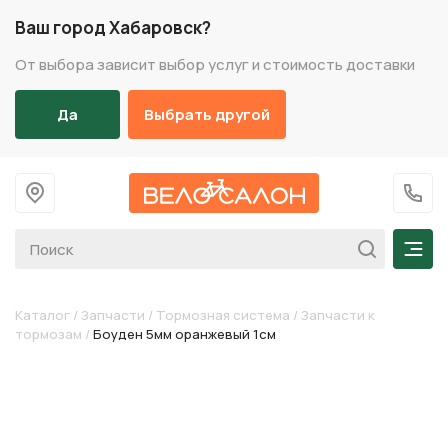
Ваш город Хабаровск?
От выбора зависит выбор услуг и стоимость доставки
Да
Выбрать другой
На главную
+7 (
Мен
Каталог
/
Запчасти
/
Тормозная система
/
Запчасти к
тормозам
/
Боуден 5мм оранжевый 1см