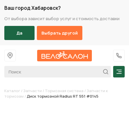
Ваш город Хабаровск?
От выбора зависит выбор услуг и стоимость доставки
Да
Выбрать другой
На главную
+7 (
Мен
Каталог
/
Запчасти
/
Тормозная система
/
Запчасти к
тормозам
/
Диск тормозной Radius RT 551 #0145