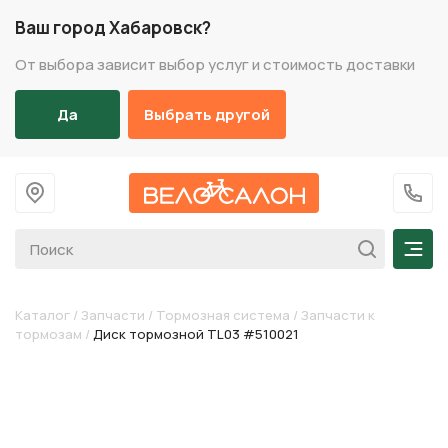
Ваш город Хабаровск?
От выбора зависит выбор услуг и стоимость доставки
Да
Выбрать другой
На главную
+7 (
Мен
Каталог
/
Запчасти
/
Тормозная система
/
Запчасти к
тормозам
/
Диск тормозной TL03 #510021