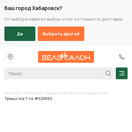
Ваш город Хабаровск?
От выбора зависит выбор услуг и стоимость доставки
Да
Выбрать другой
На главную
+7 (
Мен
Каталог
/
Запчасти
/
Трещотка/кассета/звездочка
/
Трещотка 7-ск #520092