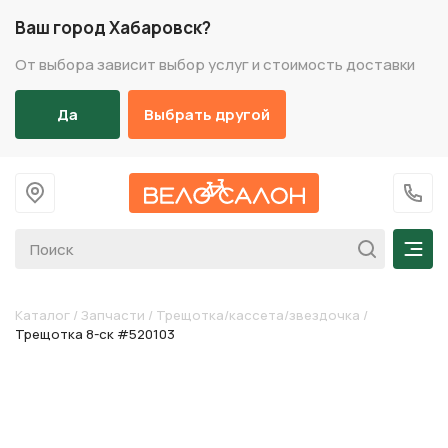
Ваш город Хабаровск?
От выбора зависит выбор услуг и стоимость доставки
Да
Выбрать другой
На главную
+7 (
Мен
Каталог
/
Запчасти
/
Трещотка/кассета/звездочка
/
Трещотка 8-ск #520103