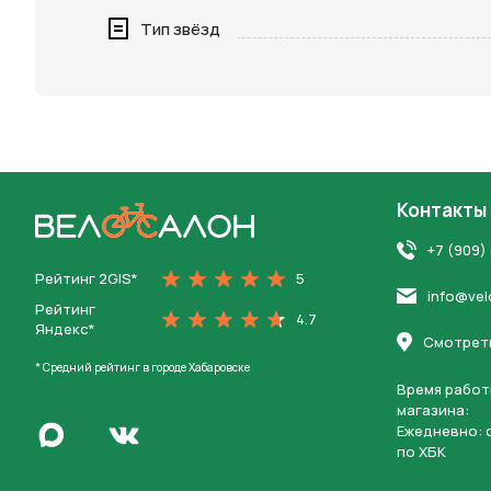
Нажимая 
Тип звёзд
персона
Контакты
На главную
+7 (909)
Рейтинг 2GIS*
5
info@vel
Рейтинг
4.7
Яндекс*
Смотреть
* Средний рейтинг в городе Хабаровске
Время работ
магазина:
Написать в Max
Ежедневно: c
Перейти во Вконтакте
по ХБК