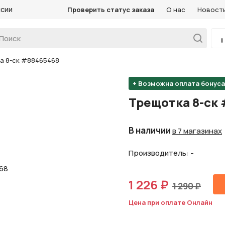
ссии
Проверить статус заказа
О нас
Новост
а 8-ск #88465468
+ Возможна оплата бонус
Трещотка 8-ск
В наличии
в 7 магазинах
Производитель: -
1 226 ₽
1 290 ₽
Цена при оплате Онлайн