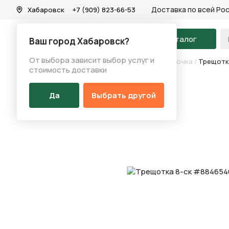
Доставка по всей Ро
Хабаровск
+7 (909) 823-66-53
На главную
Каталог
Ваш город Хабаровск?
От выбора зависит выбор услуг и
Каталог
/
Запчасти
/
Трещотка/кассета/звездочка
/
Трещотк
стоимость доставки
Да
Выбрать другой