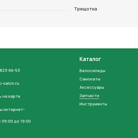
на кнопку “Отправить заявку”, вы даете
согласие на обработку
Трещотка
льных данных и соглашаетесь с политикой конфиденциальности
Каталог
 823-66-53
Велосипеды
Самокаты
o-salon.ru
Аксессуары
Запчасти
 на карте
Инструменты
ы интернет-
 09:00 до 19:00