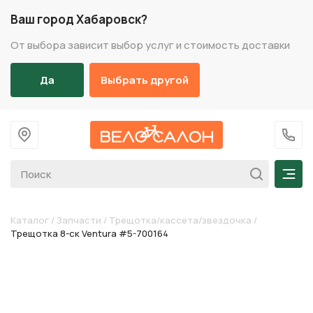
Ваш город Хабаровск?
От выбора зависит выбор услуг и стоимость доставки
Да
Выбрать другой
На главную
+7 (
Мен
Каталог
/
Запчасти
/
Трещотка/кассета/звездочка
/
Трещотка 8-ск Ventura #5-700164