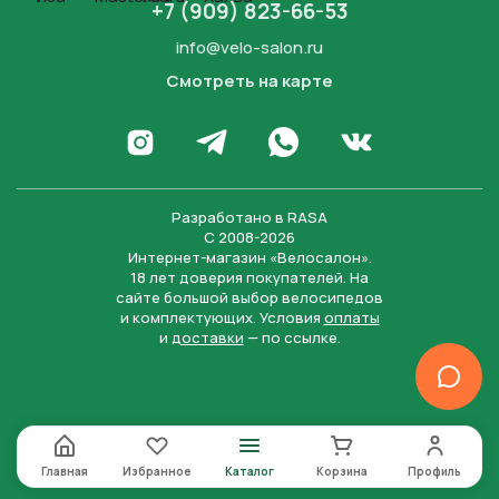
+7 (909) 823-66-53
info@velo-salon.ru
Смотреть на карте
Закрыть
Написать в WhatsApp
Перейти в Инстаграм
Написать в Телеграм
Перейти во Вконта
Разработано в
RASA
С 2008-2026
Интернет-магазин «Велосалон».
18 лет доверия покупателей. На
сайте большой выбор велосипедов
и комплектующих. Условия
оплаты
и
доставки
— по ссылке.
Отправить
Нажимая на кнопку “Отправить заявку”, вы даете
согласие на обработку персональных данных и
соглашаетесь с политикой конфиденциальности
Главная
Избранное
Каталог
Корзина
Профиль