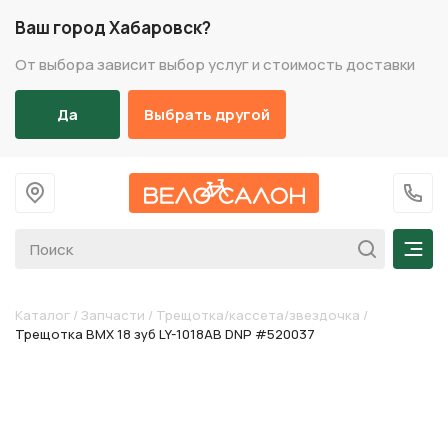
Ваш город Хабаровск?
От выбора зависит выбор услуг и стоимость доставки
Да
Выбрать другой
На главную
+7 (
Мен
Каталог
/
Запчасти
/
Трещотка/кассета/звездочка
/
Трещотка BMX 18 зуб LY-1018AB DNP #520037