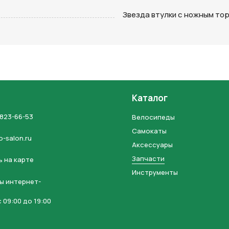
на кнопку “Отправить заявку”, вы даете
согласие на обработку
Звезда втулки с ножным то
льных данных и соглашаетесь с политикой конфиденциальности
Каталог
 823-66-53
Велосипеды
Самокаты
o-salon.ru
Аксессуары
Запчасти
 на карте
Инструменты
ы интернет-
 09:00 до 19:00