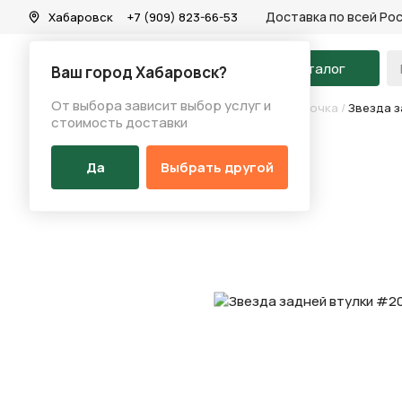
Доставка по всей Ро
Хабаровск
+7 (909) 823-66-53
На главную
Каталог
Ваш город Хабаровск?
От выбора зависит выбор услуг и
Каталог
/
Запчасти
/
Трещотка/кассета/звездочка
/
Звезда з
стоимость доставки
Да
Выбрать другой