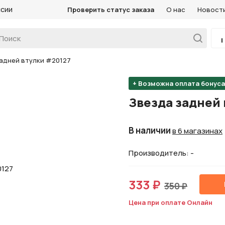
ссии
Проверить статус заказа
О нас
Новост
адней втулки #20127
+ Возможна оплата бонус
Звезда задней 
В наличии
в 6 магазинах
Производитель: -
333 ₽
350 ₽
Цена при оплате Онлайн