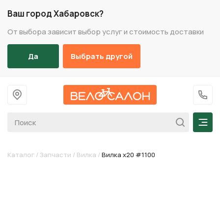
Ваш город Хабаровск?
От выбора зависит выбор услуг и стоимость доставки
Да
Выбрать другой
На главную
+7 (
Мен
Каталог
/
Запчасти
/
Вилка
/
Вилка х20 #1100