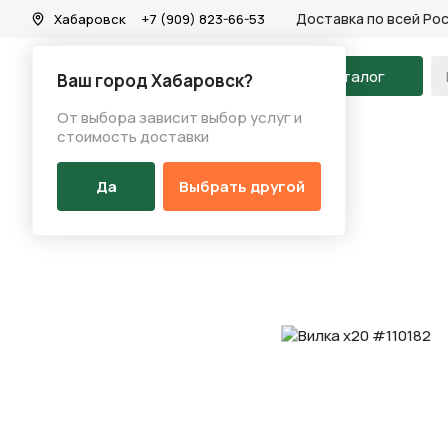
Доставка по всей Ро
Хабаровск
+7 (909) 823-66-53
На главную
Каталог
Ваш город Хабаровск?
От выбора зависит выбор услуг и
Каталог
/
Запчасти
/
Вилка
/
Вилка х20 #110182
стоимость доставки
Да
Выбрать другой