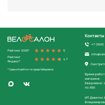
персона
Контакты
На главную
+7 (909)
Рейтинг 2GIS*
5
info@vel
Рейтинг
4.7
Яндекс*
Смотреть
* Средний рейтинг в городе Хабаровске
Время работ
магазина:
Написать в Max
Ежедневно: c
Перейти во Вконтакте
по ХБК
ИП Девятко 
Владимиров