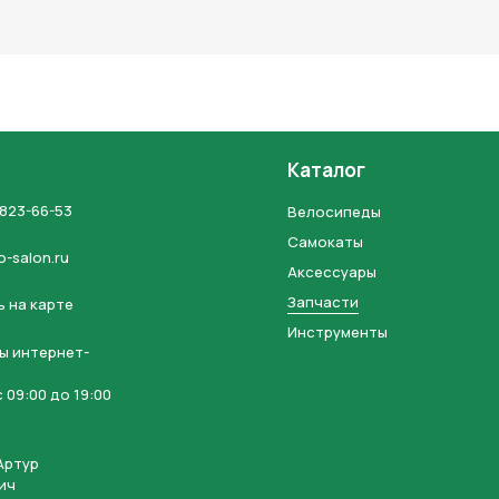
льных данных и соглашаетесь с политикой конфиденциальности
Каталог
 823-66-53
Велосипеды
Самокаты
o-salon.ru
Аксессуары
Запчасти
 на карте
Инструменты
ы интернет-
 09:00 до 19:00
Артур
ич