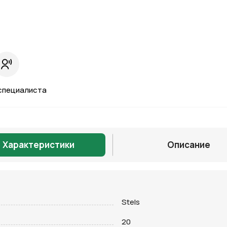
специалиста
Характеристики
Описание
Отправить
Stels
20
на кнопку “Отправить заявку”, вы даете
согласие на обработку