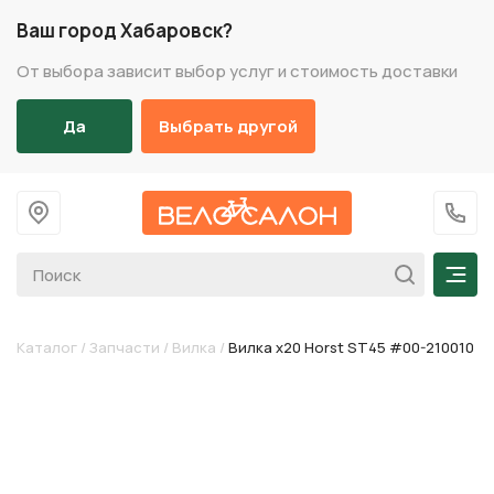
Ваш город Хабаровск?
От выбора зависит выбор услуг и стоимость доставки
Да
Выбрать другой
На главную
+7 (
Мен
Каталог
/
Запчасти
/
Вилка
/
Вилка х20 Horst ST45 #00-210010