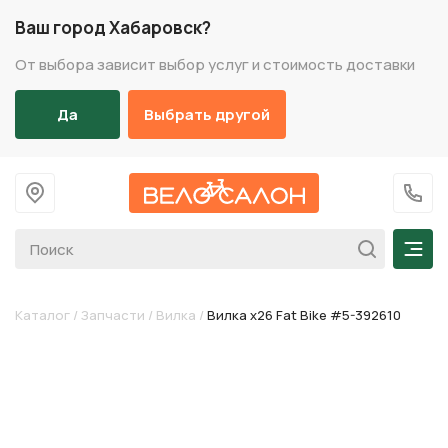
Ваш город Хабаровск?
От выбора зависит выбор услуг и стоимость доставки
Да
Выбрать другой
На главную
+7 (
Мен
Каталог
/
Запчасти
/
Вилка
/
Вилка х26 Fat Bike #5-392610