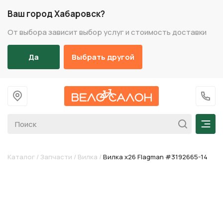
Ваш город Хабаровск?
От выбора зависит выбор услуг и стоимость доставки
Да
Выбрать другой
На главную
+7 (
Мен
Каталог
/
Запчасти
/
Вилка
/
Вилка х26 Flagman #3192665-14