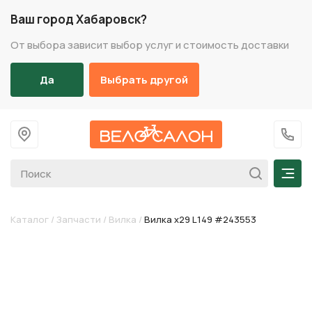
Ваш город Хабаровск?
От выбора зависит выбор услуг и стоимость доставки
Да
Выбрать другой
На главную
+7 (
Мен
Каталог
/
Запчасти
/
Вилка
/
Вилка х29 L149 #243553