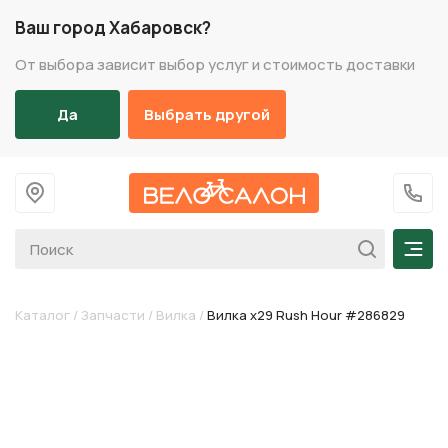
Ваш город Хабаровск?
От выбора зависит выбор услуг и стоимость доставки
Да
Выбрать другой
На главную
+7 (
Мен
Каталог
/
Запчасти
/
Вилка
/
Вилка х29 Rush Hour #286829