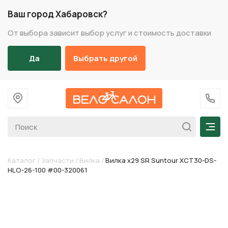
Ваш город Хабаровск?
От выбора зависит выбор услуг и стоимость доставки
Да
Выбрать другой
На главную
+7 (
Мен
Каталог
/
Запчасти
/
Вилка
/
Вилка х29 SR Suntour XCT30-DS-
HLO-26-100 #00-320061