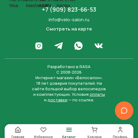
+7 (909) 823-66-53
info@velo-salon.ru
Смотреть на карте
Закрыть
Написать в WhatsApp
Перейти в Инстаграм
Написать в Телеграм
Перейти во Вконта
Разработано в
RASA
С 2008-2026
Интернет-магазин «Велосалон».
18 лет доверия покупателей. На
сайте большой выбор велосипедов
и комплектующих. Условия
оплаты
и
доставки
— по ссылке.
Отправить
Нажимая на кнопку “Отправить заявку”, вы даете
согласие на обработку персональных данных и
соглашаетесь с политикой конфиденциальности
Главная
Избранное
Каталог
Корзина
Профиль