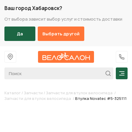
Ваш город Хабаровск?
От выбора зависит выбор услуг и стоимость доставки
Да
Выбрать другой
На главную
+7 (
Мен
Каталог
/
Запчасти
/
Запчасти для втулок велосипеда
/
Запчасти для втулок велосипеда
/
Втулка Novatec #5-325111