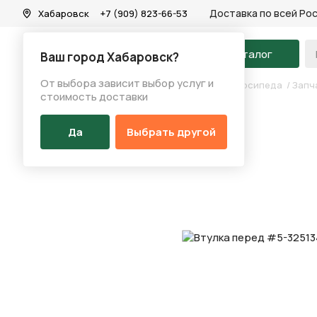
Доставка по всей Ро
Хабаровск
+7 (909) 823-66-53
На главную
Каталог
Ваш город Хабаровск?
От выбора зависит выбор услуг и
Каталог
/
Запчасти
/
Запчасти для втулок велосипеда
/
Запч
стоимость доставки
Да
Выбрать другой