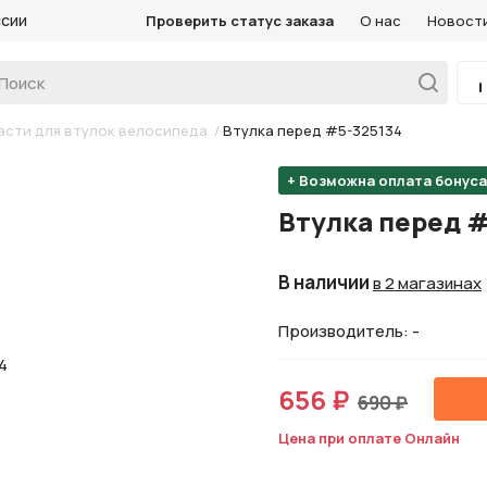
ссии
Проверить статус заказа
О нас
Новост
асти для втулок велосипеда
/
Втулка перед #5-325134
+ Возможна оплата бонус
Втулка перед #
В наличии
в 2 магазинах
Производитель: -
656 ₽
690 ₽
Цена при оплате Онлайн