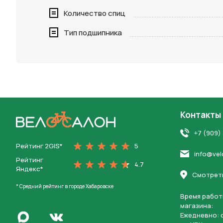
Количество спиц
Нажимая 
персона
Тип подшипника
Контакты
На главную
+7 (909)
Рейтинг 2GIS*
5
info@vel
Рейтинг
4.7
Яндекс*
Смотреть
* Средний рейтинг в городе Хабаровске
Время работ
магазина:
Написать в Max
Ежедневно: c
Перейти во Вконтакте