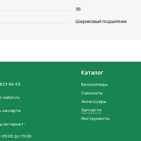
36
на кнопку “Отправить заявку”, вы даете
согласие на обработку
льных данных и соглашаетесь с политикой конфиденциальности
Шариковый подшипник
Каталог
 823-66-53
Велосипеды
Самокаты
o-salon.ru
Аксессуары
Запчасти
 на карте
Инструменты
ы интернет-
 09:00 до 19:00