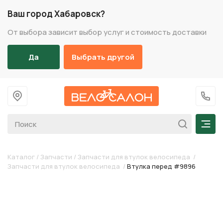
Ваш город Хабаровск?
От выбора зависит выбор услуг и стоимость доставки
Да
Выбрать другой
На главную
+7 (
Мен
Каталог
/
Запчасти
/
Запчасти для втулок велосипеда
/
Запчасти для втулок велосипеда
/
Втулка перед #9896