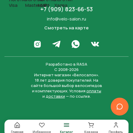
+7 (909) 823-66-53
info@velo-salon.ru
Смотреть на карте
Закрыть
Написать в WhatsApp
Перейти в Инстаграм
Написать в Телеграм
Перейти во Вконта
Разработано в
RASA
С 2008-2026
Интернет-магазин «Велосалон».
18 лет доверия покупателей. На
сайте большой выбор велосипедов
и комплектующих. Условия
оплаты
и
доставки
— по ссылке.
Отправить
Нажимая на кнопку “Отправить заявку”, вы даете
согласие на обработку персональных данных и
соглашаетесь с политикой конфиденциальности
Главная
Избранное
Каталог
Корзина
Профиль