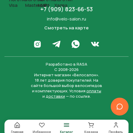
+7 (909) 823-66-53
info@velo-salon.ru
Смотреть на карте
Закрыть
Написать в WhatsApp
Перейти в Инстаграм
Написать в Телеграм
Перейти во Вконта
Разработано в
RASA
С 2008-2026
Интернет-магазин «Велосалон».
18 лет доверия покупателей. На
сайте большой выбор велосипедов
и комплектующих. Условия
оплаты
и
доставки
— по ссылке.
Отправить
Нажимая на кнопку “Отправить заявку”, вы даете
согласие на обработку персональных данных и
соглашаетесь с политикой конфиденциальности
Главная
Избранное
Каталог
Корзина
Профиль