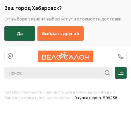
Ваш город Хабаровск?
От выбора зависит выбор услуг и стоимость доставки
Да
Выбрать другой
На главную
+7 (
Мен
Каталог
/
Запчасти
/
Запчасти для втулок велосипеда
/
Запчасти для втулок велосипеда
/
Втулка перед #99238