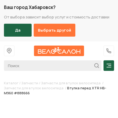
Ваш город Хабаровск?
От выбора зависит выбор услуг и стоимость доставки
Да
Выбрать другой
На главную
+7 (
Мен
Каталог
/
Запчасти
/
Запчасти для втулок велосипеда
/
Запчасти для втулок велосипеда
/
Втулка перед XTR HB-
M960 #888666