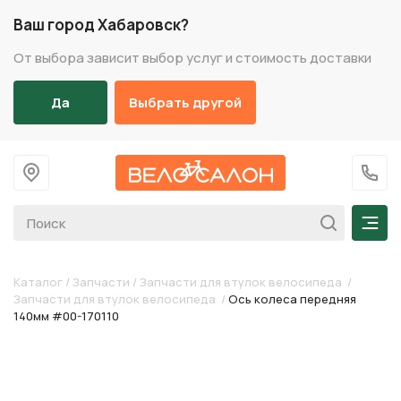
Ваш город Хабаровск?
От выбора зависит выбор услуг и стоимость доставки
Да
Выбрать другой
На главную
+7 (
Мен
Каталог
/
Запчасти
/
Запчасти для втулок велосипеда
/
Запчасти для втулок велосипеда
/
Ось колеса передняя
140мм #00-170110