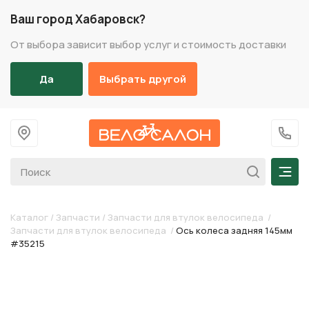
Ваш город Хабаровск?
От выбора зависит выбор услуг и стоимость доставки
Да
Выбрать другой
На главную
+7 (
Мен
Каталог
/
Запчасти
/
Запчасти для втулок велосипеда
/
Запчасти для втулок велосипеда
/
Ось колеса задняя 145мм
#35215