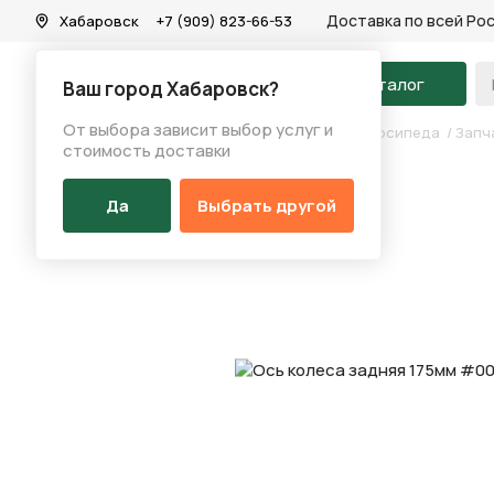
Доставка по всей Ро
Хабаровск
+7 (909) 823-66-53
На главную
Каталог
Ваш город Хабаровск?
От выбора зависит выбор услуг и
Каталог
/
Запчасти
/
Запчасти для втулок велосипеда
/
Запч
стоимость доставки
Да
Выбрать другой