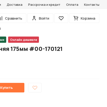
и
Доставка
Рассрочка и кредит
Оплата
Контакты
0
Сравнить
Войти
Корзина
Избранное
1
ами
Онлайн дешевле
няя 175мм #00-170121
Купить