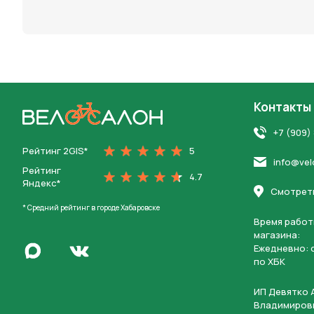
персона
Контакты
На главную
+7 (909)
Рейтинг 2GIS*
5
info@vel
Рейтинг
4.7
Яндекс*
Смотреть
* Средний рейтинг в городе Хабаровске
Время работ
магазина:
Написать в Max
Ежедневно: c
Перейти во Вконтакте
по ХБК
ИП Девятко 
Владимиров