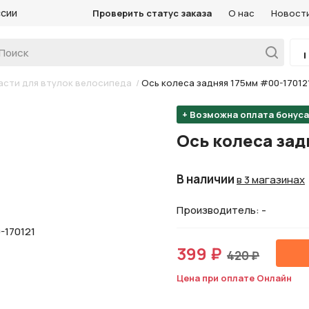
ссии
Проверить статус заказа
О нас
Новост
асти для втулок велосипеда
/
Ось колеса задняя 175мм #00-17012
+ Возможна оплата бонус
Ось колеса зад
В наличии
в 3 магазинах
Производитель: -
399 ₽
420 ₽
Цена при оплате Онлайн