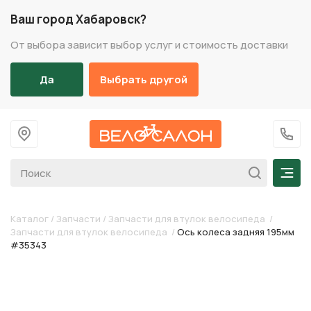
Ваш город Хабаровск?
От выбора зависит выбор услуг и стоимость доставки
Да
Выбрать другой
На главную
+7 (
Мен
Каталог
/
Запчасти
/
Запчасти для втулок велосипеда
/
Запчасти для втулок велосипеда
/
Ось колеса задняя 195мм
#35343