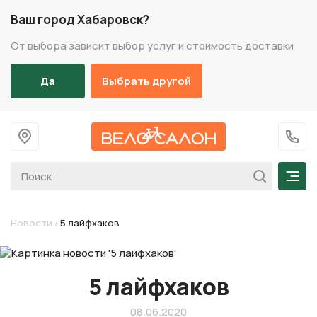
Ваш город Хабаровск?
От выбора зависит выбор услуг и стоимость доставки
Да
Выбрать другой
На главную
+7 (
Мен
Новости
/
5 лайфхаков
5 лайфхаков
08.06.2020