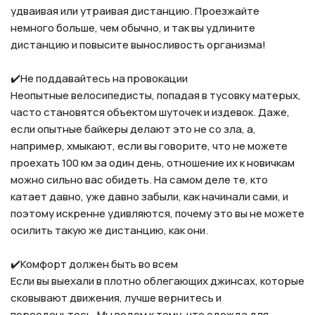
удваивая или утраивая дистанцию. Проезжайте
немного больше, чем обычно, и так вы удлините
дистанцию и повысите выносливость организма!⠀
⠀⠀
✔️Не поддавайтесь на провокации⠀
Неопытные велосипедисты, попадая в тусовку матерых,
часто становятся объектом шуточек и издевок. Даже,
если опытные байкеры делают это не со зла, а,
например, хмыкают, если вы говорите, что не можете
проехать 100 км за один день, отношение их к новичкам
можно сильно вас обидеть. На самом деле те, кто
катает давно, уже давно забыли, как начинали сами, и
поэтому искренне удивляются, почему это вы не можете
осилить такую же дистанцию, как они.⠀
⠀⠀
✔️Комфорт должен быть во всем⠀
Если вы выехали в плотно облегающих джинсах, которые
сковывают движения, лучше вернитесь и
переоденьтесь. Мы ведем к тому, что одежда для