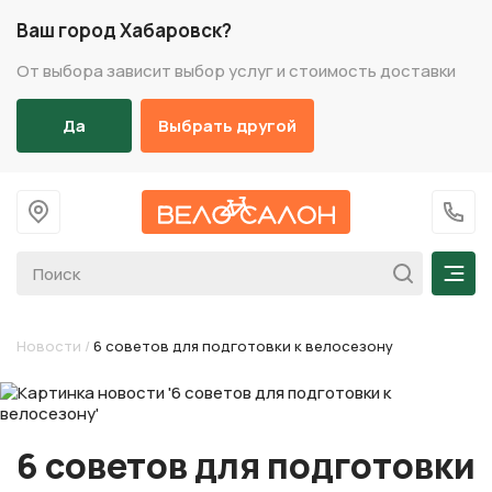
Ваш город Хабаровск?
От выбора зависит выбор услуг и стоимость доставки
Да
Выбрать другой
На главную
+7 (
Мен
Новости
/
6 советов для подготовки к велосезону
6 советов для подготовки