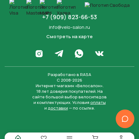
+7 (909) 823-66-53
info@velo-salon.ru
Смотреть на карте
Закрыть
Написать в WhatsApp
Перейти в Инстаграм
Написать в Телеграм
Перейти во Вконта
Разработано в
RASA
С 2008-2026
Интернет-магазин «Велосалон».
18 лет доверия покупателей. На
сайте большой выбор велосипедов
и комплектующих. Условия
оплаты
и
доставки
— по ссылке.
Отправить
Нажимая на кнопку “Отправить заявку”, вы даете
согласие на обработку персональных данных и