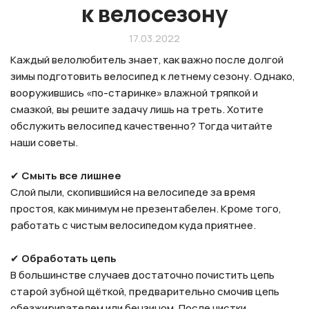
к велосезону
17.03.2022
Каждый велолюбитель знает, как важно после долгой
зимы подготовить велосипед к летнему сезону. Однако,
вооружившись «по-старинке» влажной тряпкой и
смазкой, вы решите задачу лишь на треть. Хотите
обслужить велосипед качественно? Тогда читайте
наши советы.
✔
Смыть все лишнее
Слой пыли, скопившийся на велосипеде за время
простоя, как минимум не презентабелен. Кроме того,
работать с чистым велосипедом куда приятнее.
✔
Обработать цепь
В большинстве случаев достаточно почистить цепь
старой зубной щёткой, предварительно смочив цепь
обезжиривателем или бензином. После чистки