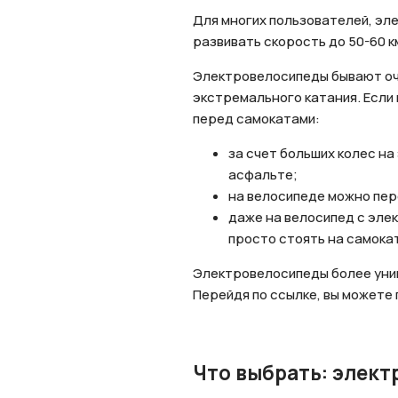
Для многих пользователей, эл
развивать скорость до 50-60 
Электровелосипеды бывают оче
экстремального катания. Если
перед самокатами:
за счет больших колес н
асфальте;
на велосипеде можно пере
даже на велосипед с эле
просто стоять на самока
Электровелосипеды более унив
Перейдя по ссылке, вы можете
Нажимая 
персона
Что выбрать: элект