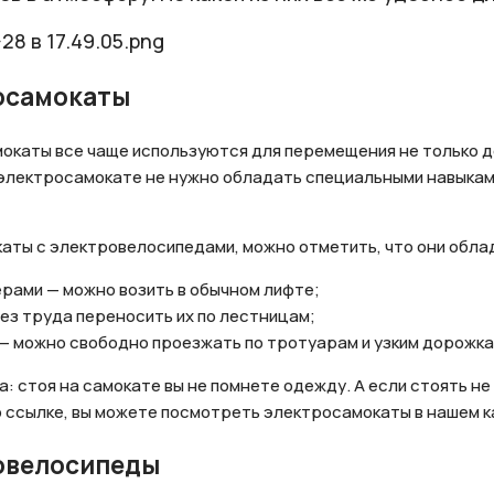
осамокаты
окаты все чаще используются для перемещения не только д
 электросамокате не нужно обладать специальными навыками
аты с электровелосипедами, можно отметить, что они обла
рами — можно возить в обычном лифте;
ез труда переносить их по лестницам;
 можно свободно проезжать по тротуарам и узким дорожка
 стоя на самокате вы не помнете одежду. А если стоять не
о ссылке, вы можете посмотреть электросамокаты в нашем к
овелосипеды