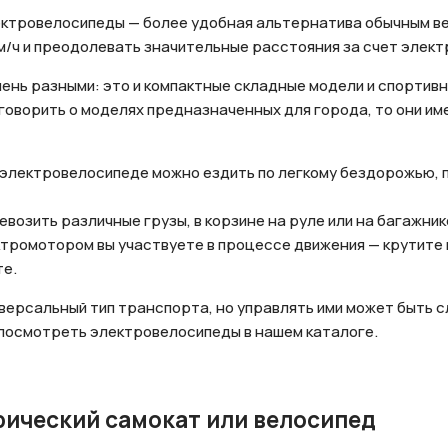
ектровелосипеды — более удобная альтернатива обычным в
км/ч и преодолевать значительные расстояния за счет элек
нь разными: это и компактные складные модели и спортив
 говорить о моделях предназначенных для города, то они 
а электровелосипеде можно ездить по легкому бездорожью, 
возить различные грузы, в корзине на руле или на багажник
ктромотором вы участвуете в процессе движения — крутите 
те.
ерсальный тип транспорта, но управлять ими может быть с
Отправить
 посмотреть электровелосипеды в нашем каталоге.
на кнопку “Отправить заявку”, вы даете
согласие на обработку
льных данных и соглашаетесь с политикой конфиденциальности
рический самокат или велосипед