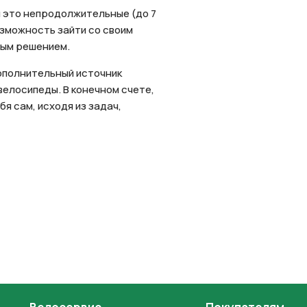
ли это непродолжительные (до 7
озможность зайти со своим
ным решением.
дополнительный источник
велосипеды. В конечном счете,
я сам, исходя из задач,