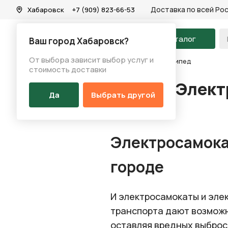
Доставка по всей Ро
Хабаровск
+7 (909) 823-66-53
На главную
Каталог
Ваш город Хабаровск?
От выбора зависит выбор услуг и
Новости
/
Электросамокат или электровелосипед
стоимость доставки
Элект
Да
Выбрать другой
Электросамокат
городе
И электросамокаты и эле
транспорта дают возможно
оставляя вредных выбросо