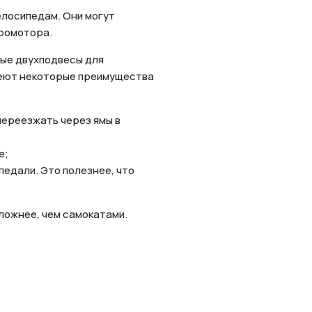
елосипедам. Они могут
тромотора.
ные двухподвесы для
имеют некоторые преимущества
переезжать через ямы в
е;
педали. Это полезнее, что
ложнее, чем самокатами.