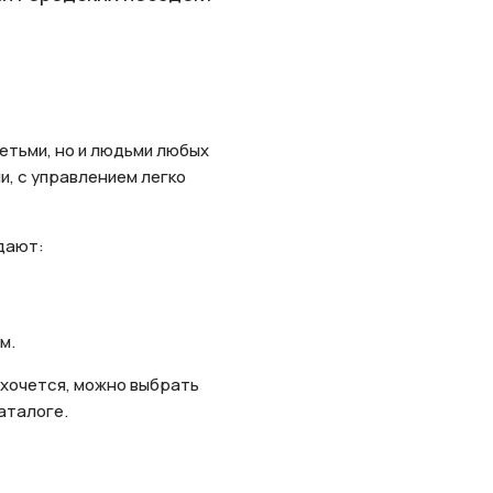
етьми, но и людьми любых
, с управлением легко
дают:
м.
 хочется, можно выбрать
аталоге.