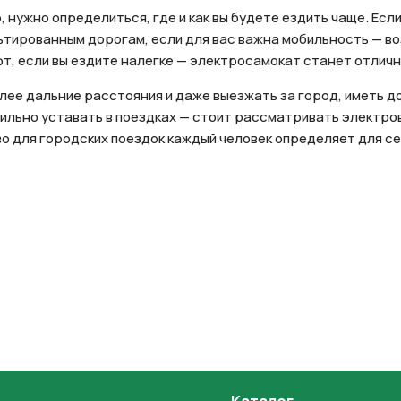
, нужно определиться, где и как вы будете ездить чаще. Ес
льтированным дорогам, если для вас важна мобильность — в
фт, если вы ездите налегке — электросамокат станет отлич
олее дальние расстояния и даже выезжать за город, иметь 
сильно уставать в поездках — стоит рассматривать электро
 для городских поездок каждый человек определяет для себ