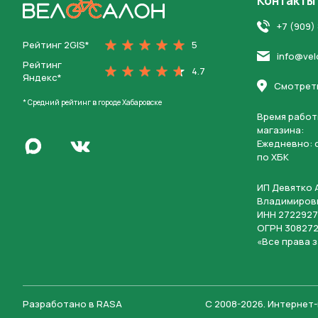
Контакты
На главную
+7 (909)
Рейтинг 2GIS*
5
info@vel
Рейтинг
4.7
Яндекс*
Смотреть
* Средний рейтинг в городе Хабаровске
Время работ
магазина:
Написать в Max
Ежедневно: c
Перейти во Вконтакте
по ХБК
ИП Девятко 
Владимиров
ИНН 2722927
ОГРН 308272
«Все права 
Разработано в
RASA
С 2008-2026
.
Интернет-