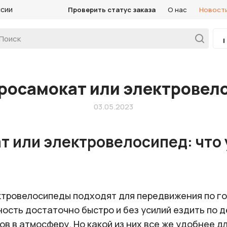
ссии
Проверить статус заказа
О нас
Новост
росамокат или электровел
03.05.2023
 или электровелосипед: что 
ктровелосипеды подходят для передвижения по го
сть достаточно быстро и без усилий ездить по де
в в атмосферу. Но какой из них все же удобнее д