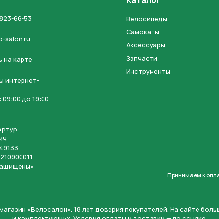
Каталог
 823-66-53
Велосипеды
Самокаты
o-salon.ru
Аксессуары
Запчасти
 на карте
Инструменты
ы интернет-
 09:00 до 19:00
Артур
ич
49133
210900011
защищены»
Принимаем к опл
магазин «Велосалон».
18 лет доверия покупателей. На сайте бол
и комплектующих. Условия
оплаты
и
доставки
— по ссылке.