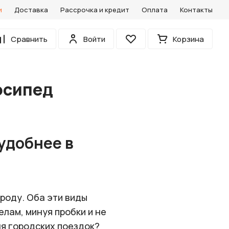
и
Доставка
Рассрочка и кредит
Оплата
Контакты
0
Сравнить
Войти
Корзина
Избранное
осипед
удобнее в
роду. Оба эти виды
лам, минуя пробки и не
ля городских поездок?