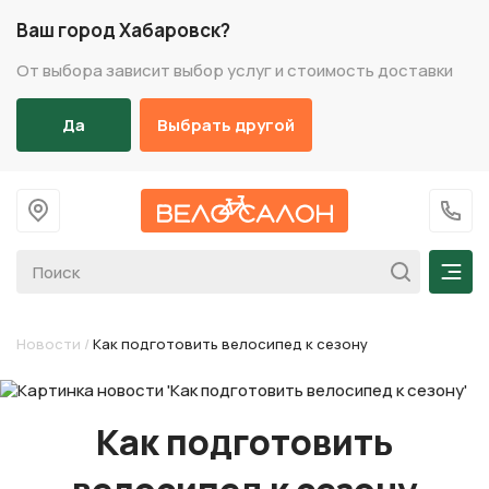
Ваш город Хабаровск?
От выбора зависит выбор услуг и стоимость доставки
Да
Выбрать другой
На главную
+7 (
Мен
Новости
/
Как подготовить велосипед к сезону
Как подготовить