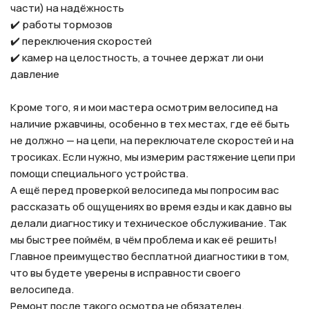
части) на надёжность
✔️ работы тормозов
✔️ переключения скоростей
✔️ камер на целостность, а точнее держат ли они
давление
Кроме того, я и мои мастера осмотрим велосипед на
наличие ржавчины, особенно в тех местах, где её быть
не должно — на цепи, на переключателе скоростей и на
тросиках. Если нужно, мы измерим растяжение цепи при
помощи специального устройства.
А ещё перед проверкой велосипеда мы попросим вас
рассказать об ощущениях во время езды и как давно вы
делали диагностику и техническое обслуживание. Так
мы быстрее поймём, в чём проблема и как её решить!
Главное преимущество бесплатной диагностики в том,
что вы будете уверены в исправности своего
велосипеда.
Ремонт после такого осмотра не обязателен.