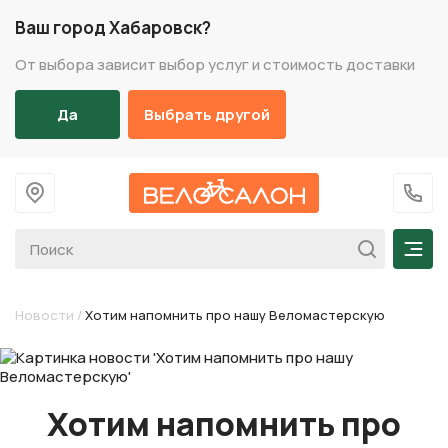
Ваш город Хабаровск?
От выбора зависит выбор услуг и стоимость доставки
Да
Выбрать другой
На главную
+7 (
Мен
Новости
/
Хотим напомнить про нашу Веломастерскую
Хотим напомнить про