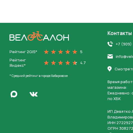
Контакты
На главную
+7 (909)
Рейтинг 2GIS*
5
info@vel
Рейтинг
4.7
Яндекс*
Смотреть
* Средний рейтинг в городе Хабаровске
Время работ
магазина:
Написать в Max
Ежедневно: c
Перейти во Вконтакте
по ХБК
ИП Девятко 
Владимиров
ИНН 2722927
ОГРН 308272