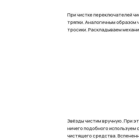
При чистке переключателей чи
тряпки. Аналогичным образом 
тросики. Раскладываем механиз
Звёзды чистим вручную. При эт
ничего подобного используем с
Нажимая 
чистящего средства. Вспененно
персона