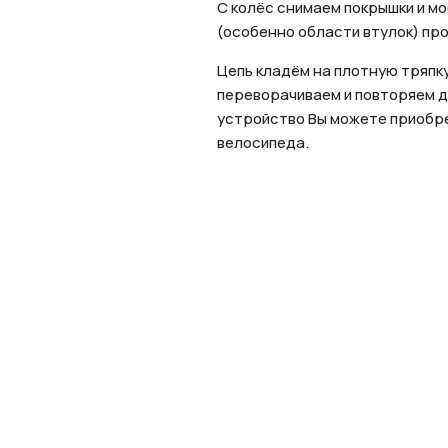
С колёс снимаем покрышки и мо
(особенно области втулок) про
Цепь кладём на плотную тряпку
переворачиваем и повторяем де
устройство Вы можете приобрес
велосипеда.