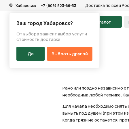
Доставка по всей Ро
Хабаровск
+7 (909) 823-66-53
На главную
Каталог
Ваш город Хабаровск?
От выбора зависит выбор услуг и
Новости
/
Мойка велосипеда
стоимость доставки
Да
Выбрать другой
Рано или поздно независимо от
необходима любой технике. Как
Для начала необходимо снять 
вымыть под душем (при этом из
Когда грязи не останется, про