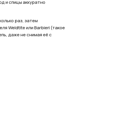
од и спицы аккуратно
колько раз, затем
 Weldtite или Barbieri (такое
пь, даже не снимая её с