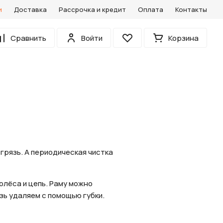
и
Доставка
Рассрочка и кредит
Оплата
Контакты
0
Сравнить
Войти
Корзина
Избранное
 грязь. А периодическая чистка
олёса и цепь. Раму можно
зь удаляем с помощью губки.