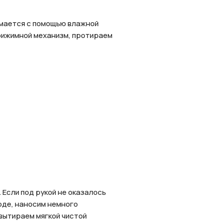
имается с помощью влажной
прижимной механизм, протираем
 Если под рукой не оказалось
воде, наносим немного
 вытираем мягкой чистой