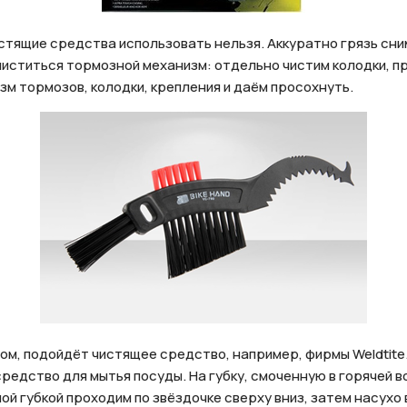
стящие средства использовать нельзя. Аккуратно грязь сн
чиститься тормозной механизм: отдельно чистим колодки, 
м тормозов, колодки, крепления и даём просохнуть.
Отправить
ом, подойдёт чистящее средство, например, фирмы Weldtite.
редство для мытья посуды. На губку, смоченную в горячей 
на кнопку “Отправить заявку”, вы даете
согласие на обработку
й губкой проходим по звёздочке сверху вниз, затем насухо
льных данных и соглашаетесь с политикой конфиденциальности