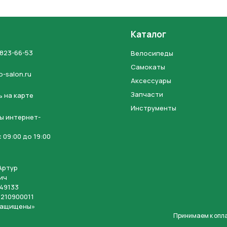
Каталог
 823-66-53
Велосипеды
Отправить
Самокаты
o-salon.ru
Аксессуары
на кнопку “Отправить заявку”, вы даете
согласие на обработку
Запчасти
 на карте
льных данных и соглашаетесь с политикой конфиденциальности
Инструменты
ы интернет-
 09:00 до 19:00
Артур
ич
49133
210900011
защищены»
Принимаем к опл