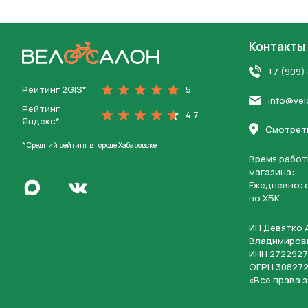
Контакты
На главную
+7 (909)
Рейтинг 2GIS*
5
info@vel
Рейтинг
4.7
Яндекс*
Нажимая 
Смотреть
персона
* Средний рейтинг в городе Хабаровске
Время работ
магазина:
Написать в Max
Ежедневно: c
Перейти во Вконтакте
по ХБК
ИП Девятко 
Владимиров
ИНН 2722927
ОГРН 308272
«Все права 