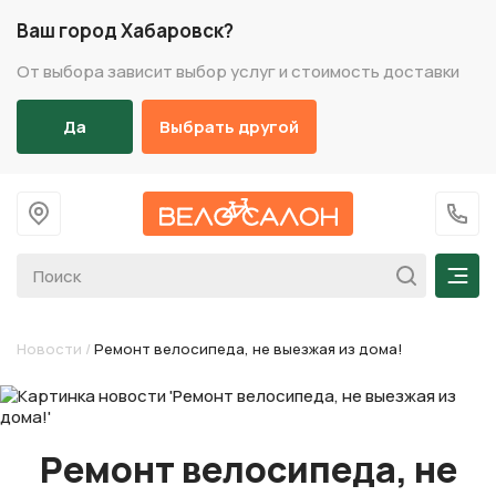
Ваш город Хабаровск?
От выбора зависит выбор услуг и стоимость доставки
Да
Выбрать другой
На главную
+7 (
Мен
Новости
/
Ремонт велосипеда, не выезжая из дома!
Ремонт велосипеда, не