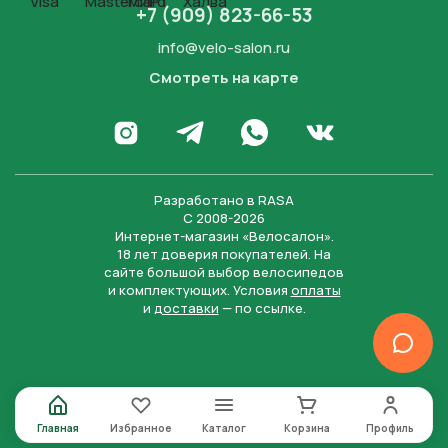
+7 (909) 823-66-53
info@velo-salon.ru
Смотреть на карте
Закрыть
Написать в WhatsApp
Перейти в Инстаграм
Написать в Телеграм
Перейти во Вконта
Разработано в
RASA
С 2008-2026
Интернет-магазин «Велосалон».
18 лет доверия покупателей. На
сайте большой выбор велосипедов
и комплектующих. Условия
оплаты
и
доставки
— по ссылке.
Отправить
Нажимая на кнопку “Отправить заявку”, вы даете
согласие на обработку персональных данных и
соглашаетесь с политикой конфиденциальности
Главная
Избранное
Каталог
Корзина
Профиль