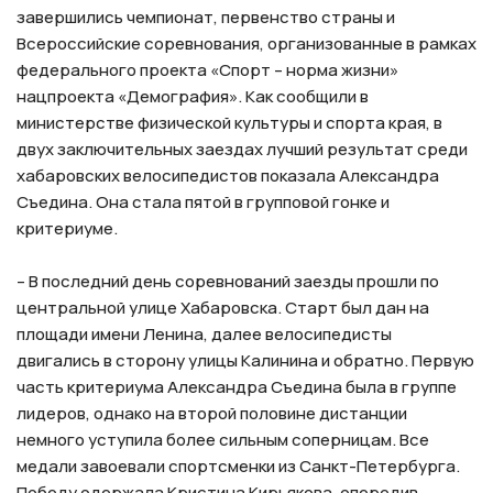
завершились чемпионат, первенство страны и
Всероссийские соревнования, организованные в рамках
федерального проекта «Спорт – норма жизни»
нацпроекта «Демография». Как сообщили в
министерстве физической культуры и спорта края, в
двух заключительных заездах лучший результат среди
хабаровских велосипедистов показала Александра
Съедина. Она стала пятой в групповой гонке и
критериуме.
⠀
– В последний день соревнований заезды прошли по
центральной улице Хабаровска. Старт был дан на
площади имени Ленина, далее велосипедисты
двигались в сторону улицы Калинина и обратно. Первую
часть критериума Александра Съедина была в группе
лидеров, однако на второй половине дистанции
немного уступила более сильным соперницам. Все
медали завоевали спортсменки из Санкт-Петербурга.
Победу одержала Кристина Кирьякова, опередив