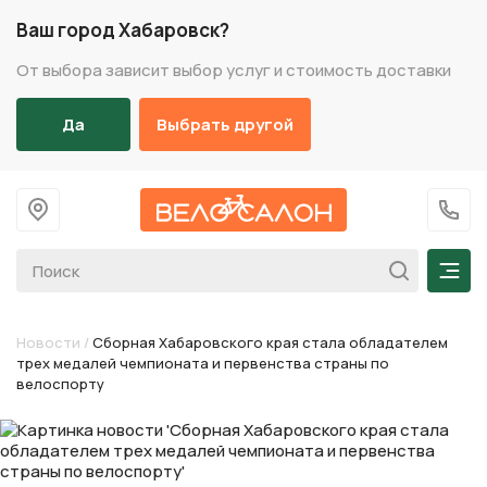
Ваш город Хабаровск?
От выбора зависит выбор услуг и стоимость доставки
Да
Выбрать другой
На главную
+7 (
Мен
Новости
/
Сборная Хабаровского края стала обладателем
трех медалей чемпионата и первенства страны по
велоспорту